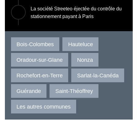
La société Streeteo éjectée du contrôle du
stationnement payant à Paris
Bois-Colombes
Hauteluce
Oradour-sur-Glane
Nonza
Rochefort-en-Terre
Sarlat-la-Canéda
Guérande
Saint-Théoffrey
Les autres communes