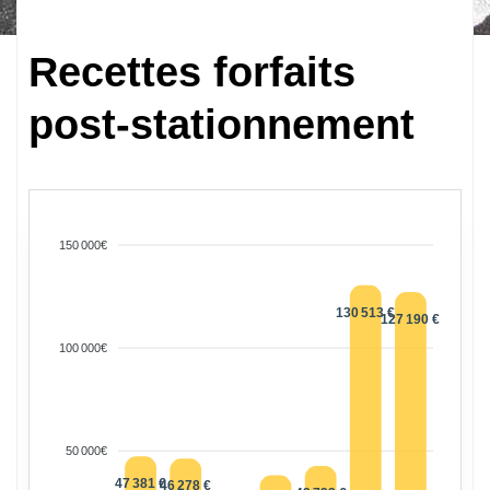
Recettes forfaits
post-stationnement
150 000€
130 513 €
127 190 €
100 000€
50 000€
47 381 €
46 278 €