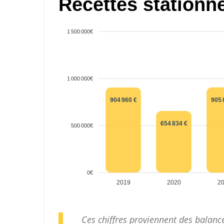
Recettes stationn
1 500 000€
1 000 000€
905 
904 960 €
654 834 €
500 000€
0€
2019
2020
2
Ces chiffres proviennent des balan