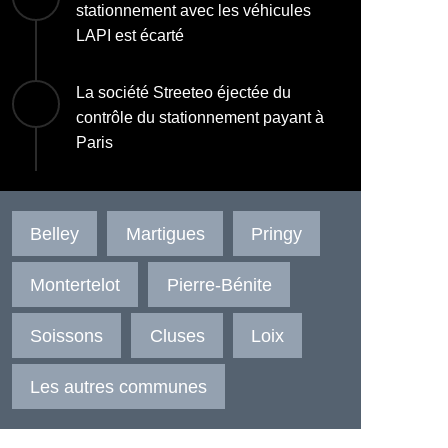
stationnement avec les véhicules
LAPI est écarté
La société Streeteo éjectée du
contrôle du stationnement payant à
Paris
Belley
Martigues
Pringy
Montertelot
Pierre-Bénite
Soissons
Cluses
Loix
Les autres communes