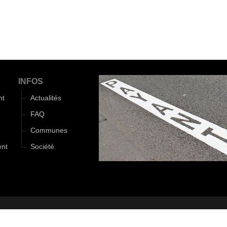
INFOS
nt
Actualités
FAQ
Communes
ent
Société
Monde d'Aza
|
Mentions légales
|
Politique de confidentialité