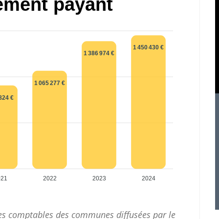
ement payant
1 450 430 €
1 386 974 €
1 065 277 €
824 €
021
2022
2023
2024
ces comptables des communes diffusées par le