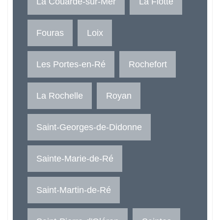
La Couarde-sur-Mer
La Flotte
Fouras
Loix
Les Portes-en-Ré
Rochefort
La Rochelle
Royan
Saint-Georges-de-Didonne
Sainte-Marie-de-Ré
Saint-Martin-de-Ré