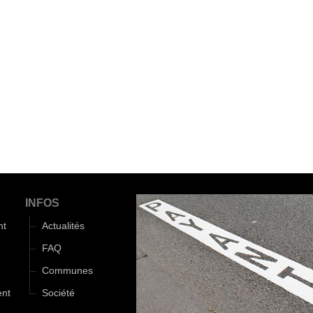
INFOS
nt
Actualités
FAQ
Communes
ent
Société