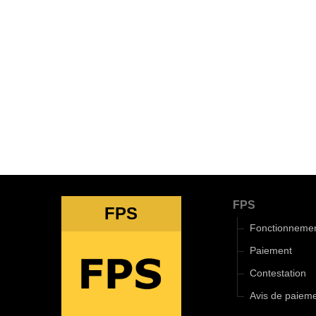
FPS
FPS
Fonctionneme
Paiement
Contestation
Avis de paiem