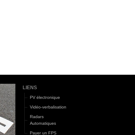
LIENS
PV électronique
Vidéo-verbalisation
Radars
Automatiques
Payer un FPS