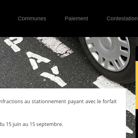
Communes
Paiement
Contestation
 infractions au stationnement payant avec le forfait
du 15 juin au 15 septembre.