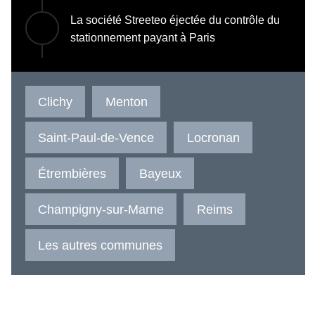
La société Streeteo éjectée du contrôle du
stationnement payant à Paris
Clichy
Menton
Saint-Paul-de-Vence
Locronan
Étrembières
Bayeux
Champigny-sur-Marne
Reims
Les autres communes