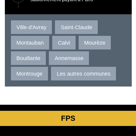
Ville-d'Avray
Saint-Claude
Montauban
Calvi
Mourèze
Bouillante
Annemasse
Montrouge
Les autres communes
FPS