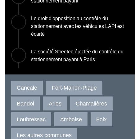
stationnement payant
Le droit d'opposition au contrôle du
stationnement avec les véhicules LAPI est
écarté
La société Streeteo éjectée du contrôle du
stationnement payant à Paris
Cancale
Fort-Mahon-Plage
Bandol
Arles
Chamalières
Loubressac
Amboise
Foix
Les autres communes