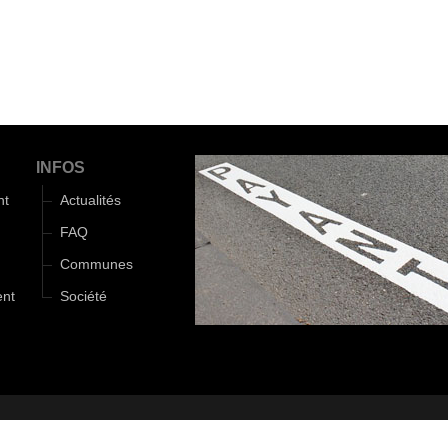
INFOS
nt
Actualités
FAQ
Communes
ent
Société
Monde d'Aza
|
Mentions légales
|
Politique de confidentialité