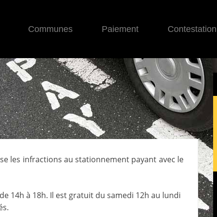
Communes
Paiement
Contestation
ise les infractions au stationnement payant avec le
e 14h à 18h. Il est gratuit du samedi 12h au lundi
és.