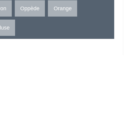
ron
Oppède
Orange
luse