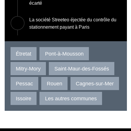
écarté
La société Streeteo éjectée du contrôle du
stationnement payant à Paris
Étretat
Pont-à-Mousson
Mitry-Mory
Saint-Maur-des-Fossés
Pessac
Rouen
Cagnes-sur-Mer
Issoire
Les autres communes