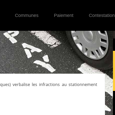
Communes
Paiement
Contestation
iques
) verbalise les infractions au stationnement