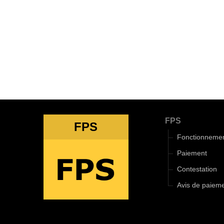
FPS
FPS
Fonctionneme
Paiement
Contestation
Avis de paiem