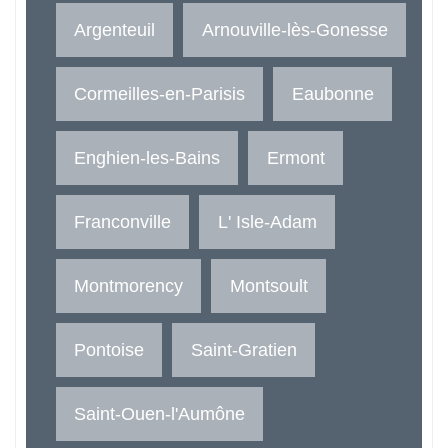
Argenteuil
Arnouville-lès-Gonesse
Cormeilles-en-Parisis
Eaubonne
Enghien-les-Bains
Ermont
Franconville
L' Isle-Adam
Montmorency
Montsoult
Pontoise
Saint-Gratien
Saint-Ouen-l'Aumône