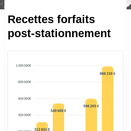
Recettes forfaits
post-stationnement
1 000 000€
988 150 €
800 000€
600 000€
596 265 €
540 680 €
400 000€
312 841 €