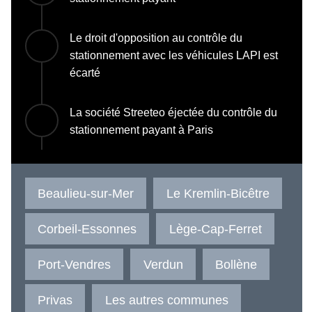
Le droit d'opposition au contrôle du
stationnement avec les véhicules LAPI est
écarté
La société Streeteo éjectée du contrôle du
stationnement payant à Paris
Beaulieu-sur-Mer
Le Kremlin-Bicêtre
Corbeil-Essonnes
Lège-Cap-Ferret
Port-Vendres
Verdun
Bollène
Privas
Les autres communes