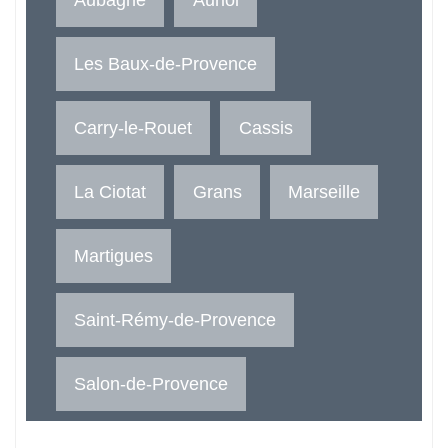
Les Baux-de-Provence
Carry-le-Rouet
Cassis
La Ciotat
Grans
Marseille
Martigues
Saint-Rémy-de-Provence
Salon-de-Provence