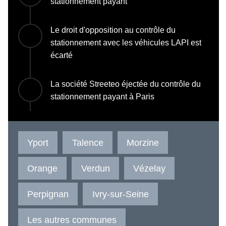
stationnement payant
Le droit d'opposition au contrôle du
stationnement avec les véhicules LAPI est
écarté
La société Streeteo éjectée du contrôle du
stationnement payant à Paris
Yport
Talence
Morzine
Orange
Verdun
Vézelay
Perpignan
Ivry-sur-Seine
Les autres communes