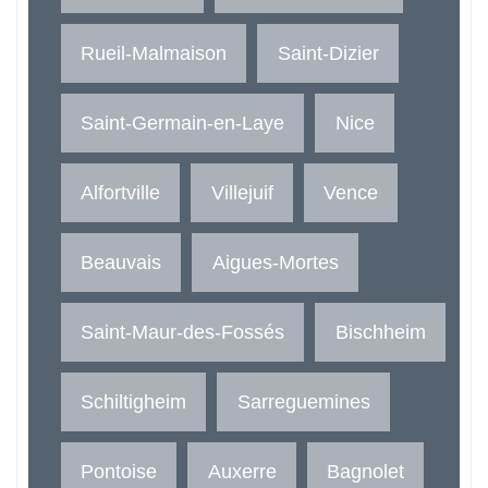
Rueil-Malmaison
Saint-Dizier
Saint-Germain-en-Laye
Nice
Alfortville
Villejuif
Vence
Beauvais
Aigues-Mortes
Saint-Maur-des-Fossés
Bischheim
Schiltigheim
Sarreguemines
Pontoise
Auxerre
Bagnolet