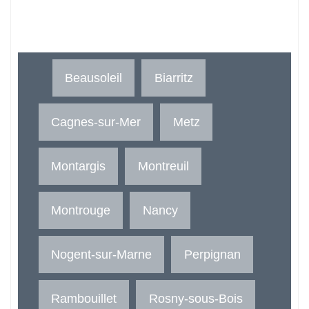
Beausoleil
Biarritz
Cagnes-sur-Mer
Metz
Montargis
Montreuil
Montrouge
Nancy
Nogent-sur-Marne
Perpignan
Rambouillet
Rosny-sous-Bois