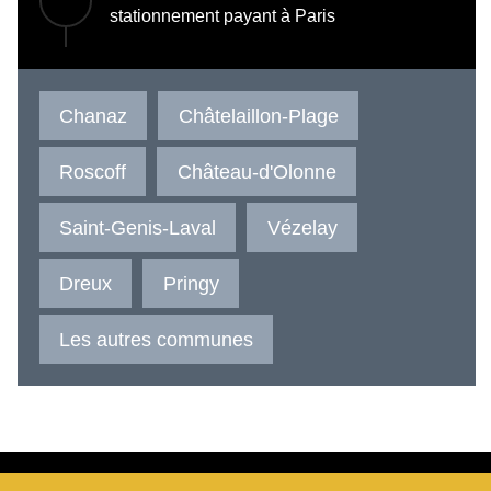
stationnement payant à Paris
Chanaz
Châtelaillon-Plage
Roscoff
Château-d'Olonne
Saint-Genis-Laval
Vézelay
Dreux
Pringy
Les autres communes