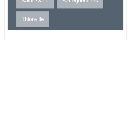
Saint-Avold
Sarreguemines
Thionville