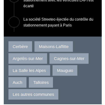
stationnement avec les véhicules LAPI est
écarté
La société Streeteo éjectée du contrôle du
stationnement payant à Paris
Cerbère
Maisons-Laffitte
Argelès-sur-Mer
Cagnes-sur-Mer
La Salle les Alpes
Mauguio
Auch
Talloires
Les autres communes