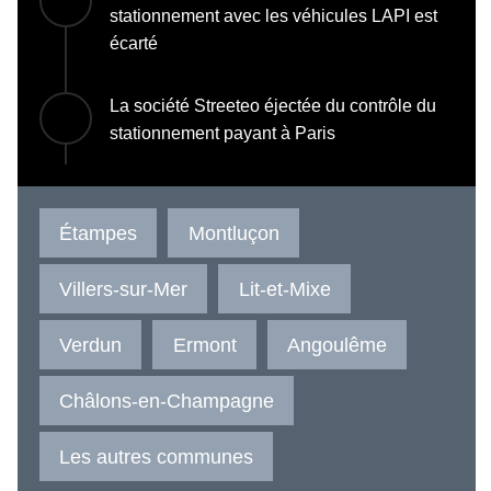
stationnement avec les véhicules LAPI est
écarté
La société Streeteo éjectée du contrôle du
stationnement payant à Paris
Étampes
Montluçon
Villers-sur-Mer
Lit-et-Mixe
Verdun
Ermont
Angoulême
Châlons-en-Champagne
Les autres communes