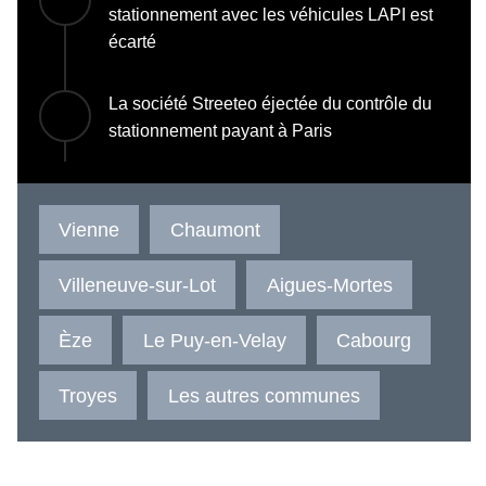
stationnement avec les véhicules LAPI est
écarté
La société Streeteo éjectée du contrôle du
stationnement payant à Paris
Vienne
Chaumont
Villeneuve-sur-Lot
Aigues-Mortes
Èze
Le Puy-en-Velay
Cabourg
Troyes
Les autres communes