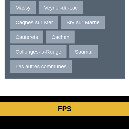
Massy
Veyrier-du-Lac
Cagnes-sur-Mer
Bry-sur-Marne
Cauterets
Cachan
Collonges-la-Rouge
Saumur
Les autres communes
FPS