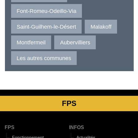
Font-Romeu-Odeillo-Via
Saint-Guilhem-le-Désert
Malakoff
Montfermeil
Aubervilliers
Les autres communes
FPS
FPS
INFOS
Fonctionnement
Actualités