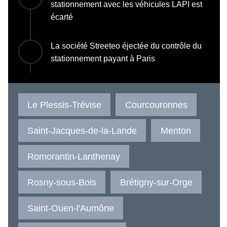
stationnement avec les véhicules LAPI est
écarté
La société Streeteo éjectée du contrôle du
stationnement payant à Paris
Le Plessis-Trévise
Courcouronnes
Saint-Jacques-de-la-Lande
Menton
Romorantin-Lanthenay
Rosny-sous-Bois
Brétigny-sur-Orge
Saint-Ouen-l'Aumône