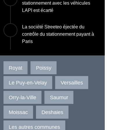
stationnement avec les véhicules
LAPI est écarté
La société Streeteo éjectée du
contrôle du stationnement payant à
Paris
Royat
Poissy
Le Puy-en-Velay
Versailles
Orry-la-Ville
Saumur
Moissac
Deshaies
Les autres communes