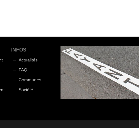
INFOS
nt
Actualités
FAQ
Communes
ent
Société
Monde d'Aza
|
Mentions légales
|
Politique de confidentialité