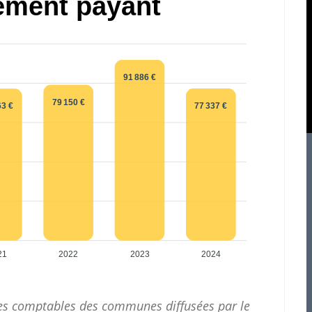
ement payant
91 886 €
79 150 €
77 337 €
63 €
21
2022
2023
2024
ces comptables des communes diffusées par le