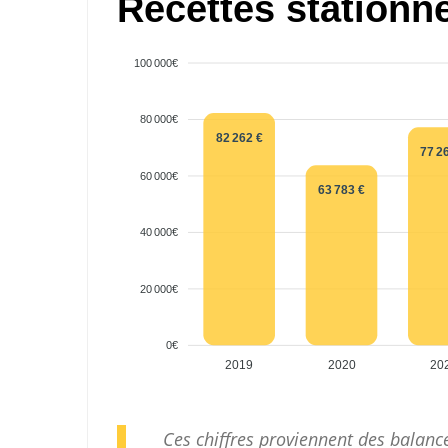
Recettes stationn
100 000€
80 000€
82 262 €
77 2
60 000€
63 783 €
40 000€
20 000€
0€
2019
2020
20
Ces chiffres proviennent des balan