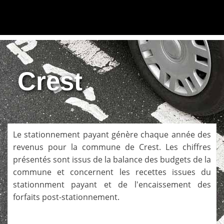
Crest
Le stationnement payant génère chaque année des
revenus pour la commune de
Crest
. Les chiffres
présentés sont issus de la balance des budgets de la
commune et concernent les recettes issues du
stationnment payant et de l'encaissement des
forfaits post-stationnement.