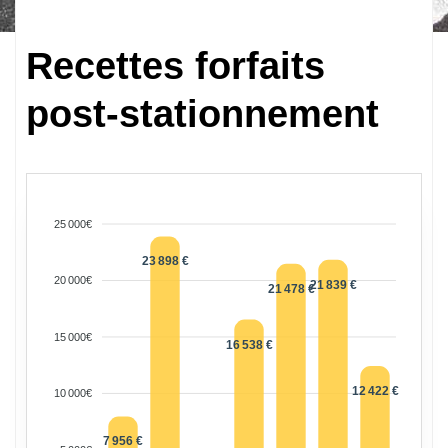
Recettes forfaits
post-stationnement
25 000€
23 898 €
20 000€
21 839 €
21 478 €
15 000€
16 538 €
12 422 €
10 000€
7 956 €