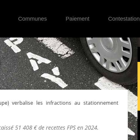
Communes
Paiement
Contestation
upe
) verbalise les infractions au stationnement
caissé 51 408 € de
recettes FPS
en 2024.