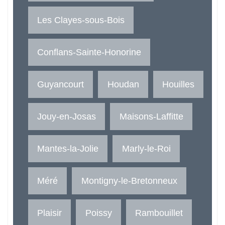
Les Clayes-sous-Bois
Conflans-Sainte-Honorine
Guyancourt
Houdan
Houilles
Jouy-en-Josas
Maisons-Laffitte
Mantes-la-Jolie
Marly-le-Roi
Méré
Montigny-le-Bretonneux
Plaisir
Poissy
Rambouillet