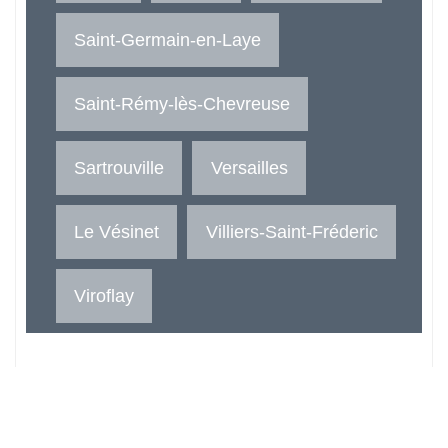
Saint-Germain-en-Laye
Saint-Rémy-lès-Chevreuse
Sartrouville
Versailles
Le Vésinet
Villiers-Saint-Fréderic
Viroflay