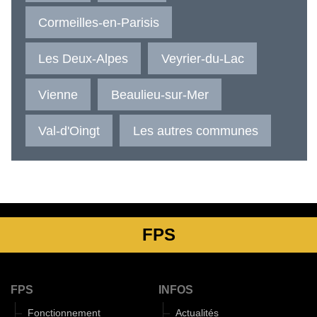
Cormeilles-en-Parisis
Les Deux-Alpes
Veyrier-du-Lac
Vienne
Beaulieu-sur-Mer
Val-d'Oingt
Les autres communes
FPS
FPS
INFOS
Fonctionnement
Actualités