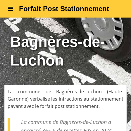
Forfait Post Stationnement
Bagnères-de-
Luchon
La commune de
Bagnères-de-Luchon
(
Haute-
Garonne
) verbalise les infractions au stationnement
payant avec le forfait post stationnement.
La commune de Bagnères-de-Luchon a
encaissé 365 € de
recettes FPS
en 2024.