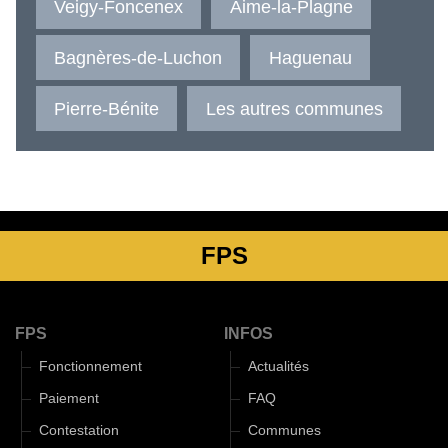
Veigy-Foncenex
Aime-la-Plagne
Bagnères-de-Luchon
Haguenau
Pierre-Bénite
Les autres communes
FPS
FPS
INFOS
Fonctionnement
Actualités
Paiement
FAQ
Contestation
Communes