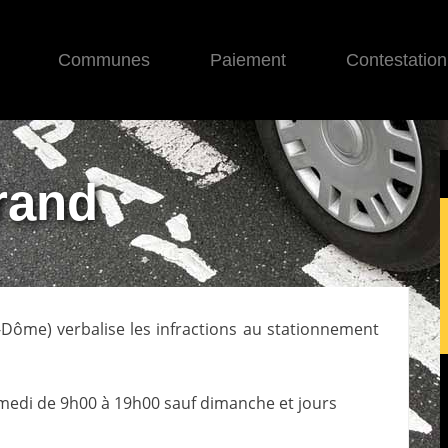
Communes
Paiement
Contestation
rand
e-Dôme
) verbalise les infractions au stationnement
medi de 9h00 à 19h00 sauf dimanche et jours