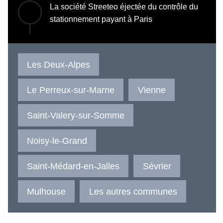
La société Streeteo éjectée du contrôle du
stationnement payant à Paris
Les Deux-Alpes
Le Perreux-sur-Marne
Vienne
Saint-Valery-sur-Somme
Noisy-le-Grand
Saint-Médard-en-Jalles
Sévrier
Mulhouse
Les autres communes