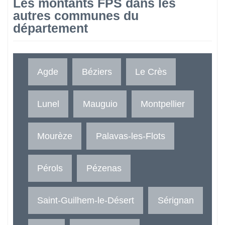
Les montants FPS dans les
autres communes du
département
Agde
Béziers
Le Crès
Lunel
Mauguio
Montpellier
Mourèze
Palavas-les-Flots
Pérols
Pézenas
Saint-Guilhem-le-Désert
Sérignan