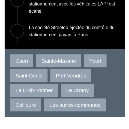
stationnement avec les véhicules LAPI est
écarté
La société Streeteo éjectée du contrôle du
stationnement payant à Paris
Caen
Sainte-Maxime
Yport
Saint-Denis
Port-Vendres
La Croix-Valmer
Le Crotoy
Collioure
Les autres communes