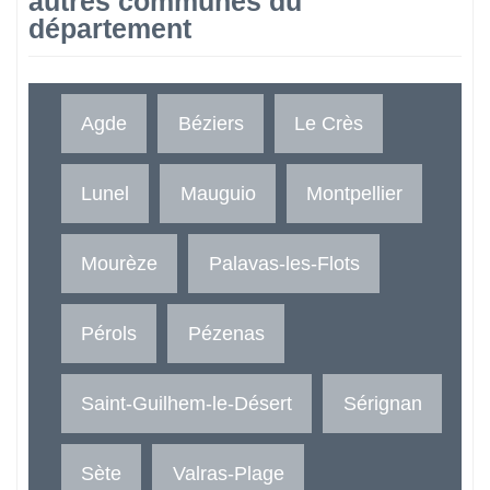
autres communes du
département
Agde
Béziers
Le Crès
Lunel
Mauguio
Montpellier
Mourèze
Palavas-les-Flots
Pérols
Pézenas
Saint-Guilhem-le-Désert
Sérignan
Sète
Valras-Plage