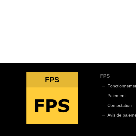
FPS
FPS
Fonctionneme
Paiement
Contestation
Avis de paiem