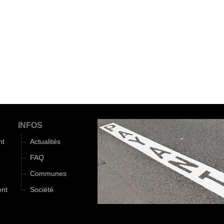
INFOS
nt
Actualités
FAQ
Communes
ent
Société