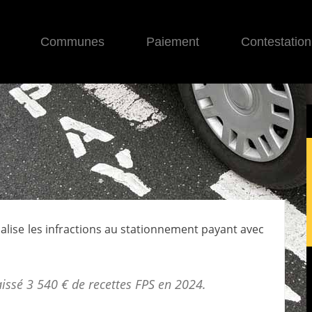
Communes
Paiement
Contestation
balise les infractions au stationnement payant avec
issé 3 540 € de
recettes FPS
en 2024.