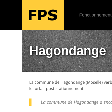
Fonctionnement
Hagondange
La commune de
Hagondange
(
Moselle
) ver
le forfait post stationnement.
La commune de Hagondange a enca