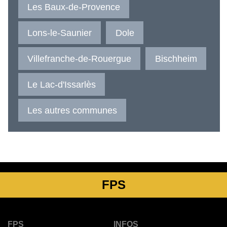
Les Baux-de-Provence
Lons-le-Saunier
Dole
Villefranche-de-Rouergue
Bischheim
Le Lac-d'Issarlès
Les autres communes
FPS
FPS
INFOS