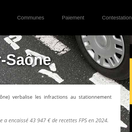
Communes
Paiement
Contestation
r-Saône
ône
) verbalise les infractions au stationnement
e a encaissé 43 947 € de
recettes FPS
en 2024.