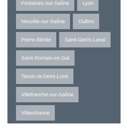
Fontaines-sur-Saône
Lyon
Neuville-sur-Saône
Oullins
Pierre-Bénite
Saint-Genis-Laval
Saint-Romain-en-Gal
Tassin-la-Demi-Lune
Villefranche-sur-Saône
Villeurbanne