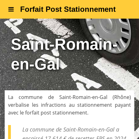
Forfait Post Stationnement
Saint-Romain-
en-Gal
La commune de
Saint-Romain-en-Gal
(
Rhône
)
verbalise les infractions au stationnement payant
avec le forfait post stationnement.
La commune de Saint-Romain-en-Gal a
encaissé 17 614 € de
recettes FPS
en 2024.