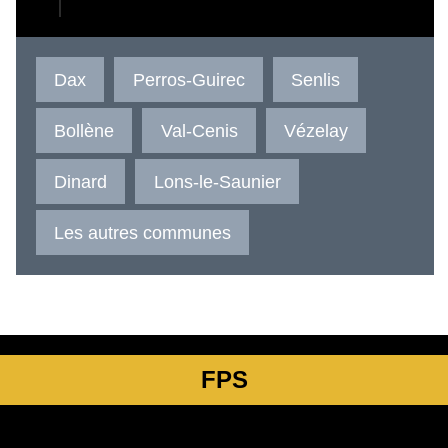
Dax
Perros-Guirec
Senlis
Bollène
Val-Cenis
Vézelay
Dinard
Lons-le-Saunier
Les autres communes
FPS