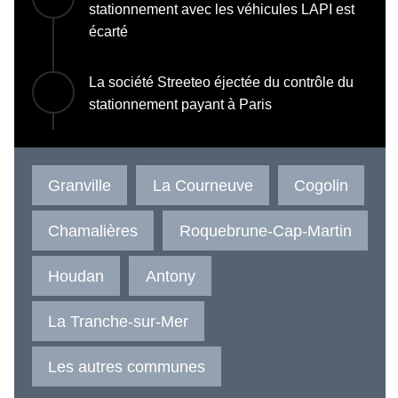
stationnement avec les véhicules LAPI est
écarté
La société Streeteo éjectée du contrôle du
stationnement payant à Paris
Granville
La Courneuve
Cogolin
Chamalières
Roquebrune-Cap-Martin
Houdan
Antony
La Tranche-sur-Mer
Les autres communes