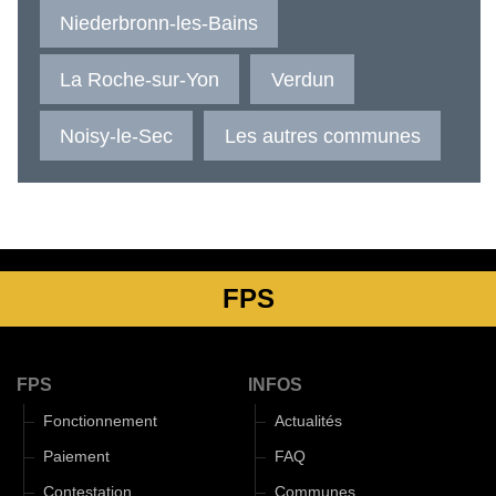
Niederbronn-les-Bains
La Roche-sur-Yon
Verdun
Noisy-le-Sec
Les autres communes
FPS
FPS
INFOS
Fonctionnement
Actualités
Paiement
FAQ
Contestation
Communes