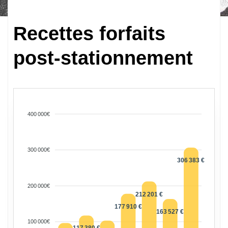
Recettes forfaits
post-stationnement
400 000€
300 000€
306 383 €
200 000€
212 201 €
177 910 €
163 527 €
100 000€