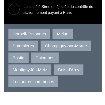
La société Streeteo éjectée du contrôle du
stationnement payant à Paris
Corbeil-Essonnes
Melun
Sommières
Champigny-sur-Marne
Bastia
Colombes
Montigny-lès-Metz
Bois-d'Arcy
Les autres communes