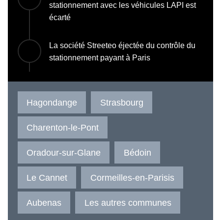
stationnement avec les véhicules LAPI est
écarté
La société Streeteo éjectée du contrôle du
stationnement payant à Paris
Hagondange
Strasbourg
Charenton-le-Pont
Oradour-sur-Glane
Bédoin
Le Cannet
Cormeilles-en-Parisis
Aubenas
Les autres communes