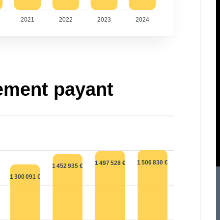
2021
2022
2023
2024
ement payant
1 506 830 €
1 497 528 €
1 452 935 €
1 300 091 €