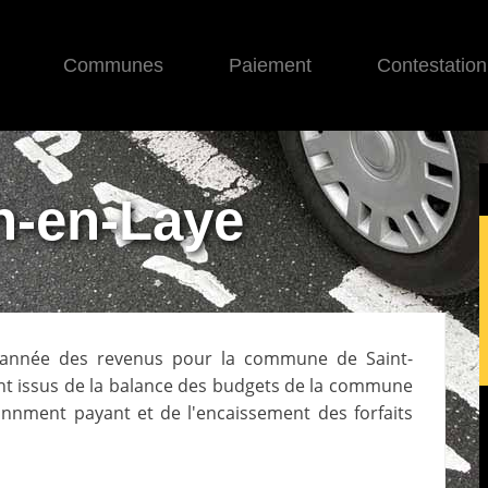
Communes
Paiement
Contestation
n-en-Laye
e année des revenus pour la commune de
Saint-
ont issus de la balance des budgets de la commune
ionnment payant et de l'encaissement des forfaits