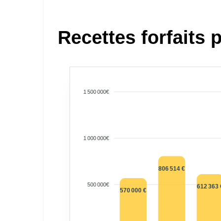
Recettes forfaits
1 500 000€
1 000 000€
806 514 €
500 000€
612 363 
570 000 €