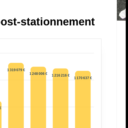
 post-stationnement
1 319 079 €
1 248 006 €
1 216 216 €
1 170 637 €
€