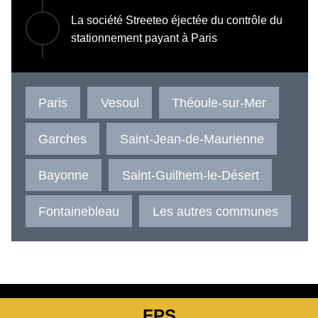
La société Streeteo éjectée du contrôle du
stationnement payant à Paris
Paris
Vesoul
Théoule-sur-Mer
Garches
Saint-Jean-de-Maurienne
Bayonne
Saint-Guilhem-le-Désert
Fontainebleau
Les autres communes
FPS