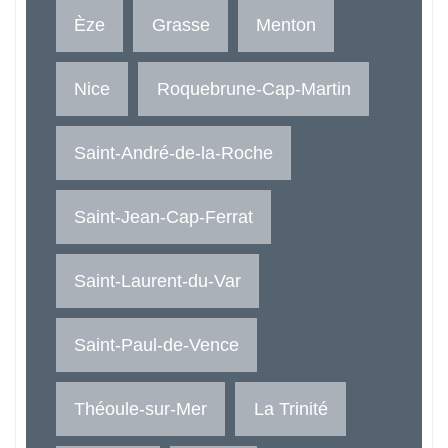
Èze
Grasse
Menton
Nice
Roquebrune-Cap-Martin
Saint-André-de-la-Roche
Saint-Jean-Cap-Ferrat
Saint-Laurent-du-Var
Saint-Paul-de-Vence
Théoule-sur-Mer
La Trinité