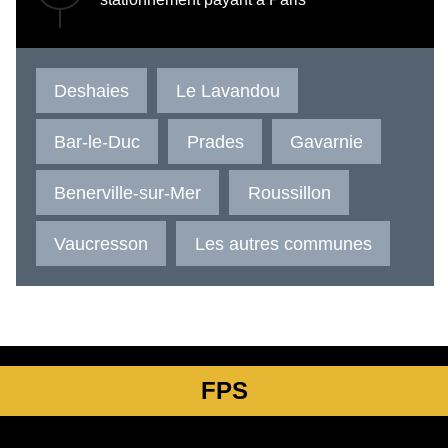
Deshaies
Le Lavandou
Bar-le-Duc
Prades
Gavarnie
Benerville-sur-Mer
Roussillon
Vaucresson
Les autres communes
FPS