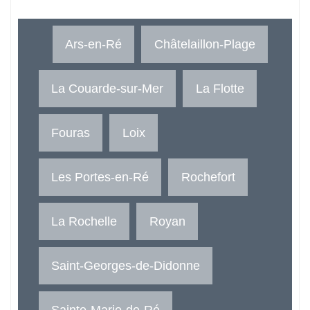
Ars-en-Ré
Châtelaillon-Plage
La Couarde-sur-Mer
La Flotte
Fouras
Loix
Les Portes-en-Ré
Rochefort
La Rochelle
Royan
Saint-Georges-de-Didonne
Sainte-Marie-de-Ré