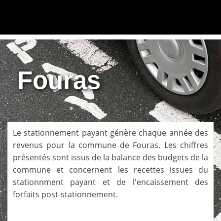
Fouras
Le stationnement payant génère chaque année des
revenus pour la commune de
Fouras
. Les chiffres
présentés sont issus de la balance des budgets de la
commune et concernent les recettes issues du
stationnment payant et de l'encaissement des
forfaits post-stationnement.