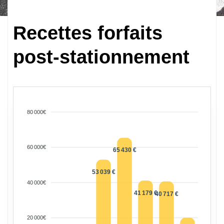
Recettes forfaits
post-stationnement
80 000€
60 000€
65 430 €
53 039 €
40 000€
41 179 €
40 717 €
20 000€