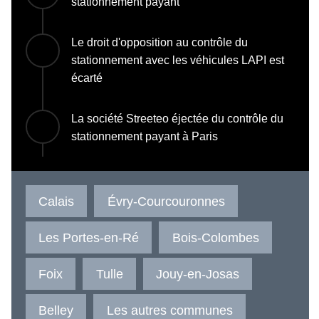
stationnement payant
Le droit d'opposition au contrôle du
stationnement avec les véhicules LAPI est
écarté
La société Streeteo éjectée du contrôle du
stationnement payant à Paris
Calais
Évry-Courcouronnes
Les Portes-en-Ré
Bois-Colombes
Foix
Tulle
Jouy-en-Josas
Belley
Les autres communes