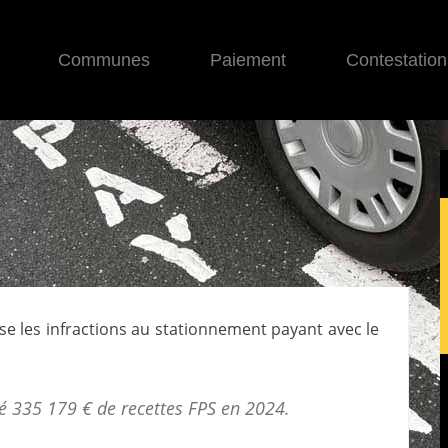
Communes
Paiement
Contestation
ise les infractions au stationnement payant avec le
é 335 179 € de
recettes FPS
en 2024.