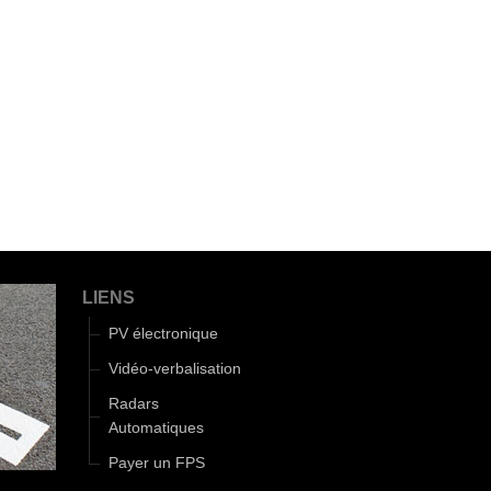
LIENS
PV électronique
Vidéo-verbalisation
Radars
Automatiques
Payer un FPS