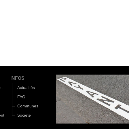
INFOS
nt
Actualités
FAQ
Communes
ent
Société