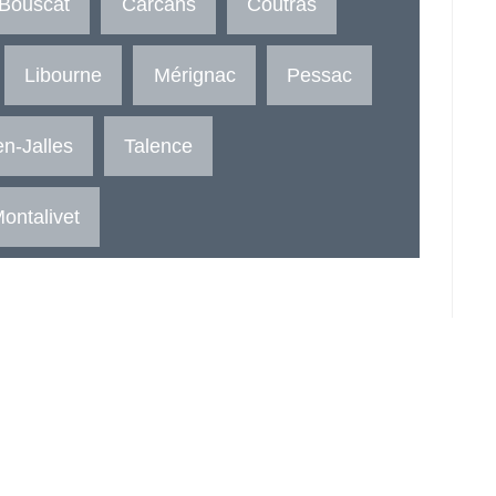
 Bouscat
Carcans
Coutras
Libourne
Mérignac
Pessac
n-Jalles
Talence
ontalivet