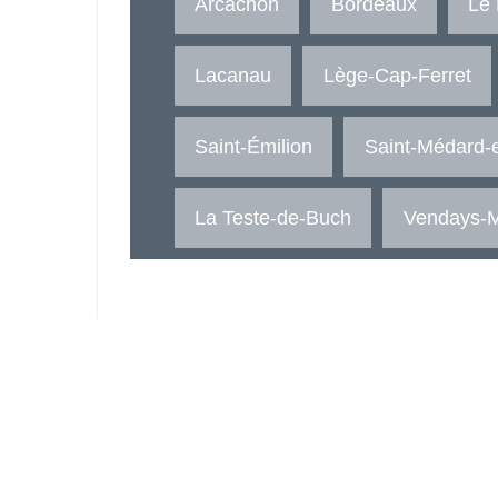
Arcachon
Bordeaux
Le
Lacanau
Lège-Cap-Ferret
Saint-Émilion
Saint-Médard-e
La Teste-de-Buch
Vendays-M