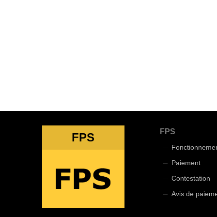
FPS
FPS
Fonctionneme
Paiement
Contestation
Avis de paiem