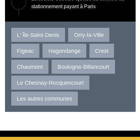
stationnement payant à Paris
L' Île-Saint-Denis
Orry-la-Ville
Figeac
Hagondange
Crest
Chaumont
Boulogne-Billancourt
Le Chesnay-Rocquencourt
Les autres communes