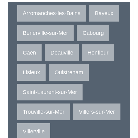
Arromanches-les-Bains
Bayeux
Benerville-sur-Mer
Cabourg
Caen
Deauville
Honfleur
Lisieux
Ouistreham
Saint-Laurent-sur-Mer
Trouville-sur-Mer
Villers-sur-Mer
Villerville