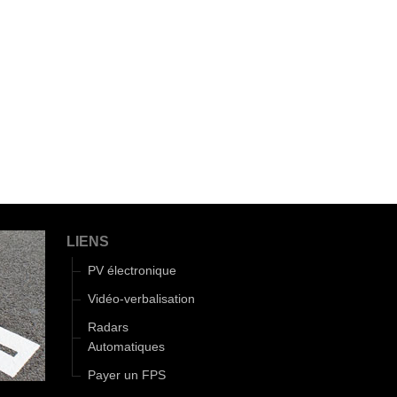
LIENS
PV électronique
Vidéo-verbalisation
Radars
Automatiques
Payer un FPS