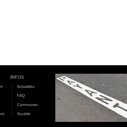
INFOS
nt
Actualités
FAQ
Communes
ent
Société