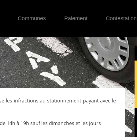
Communes
Paiement
Contestation
ise les infractions au stationnement payant avec le
de 14h à 19h sauf les dimanches et les jours