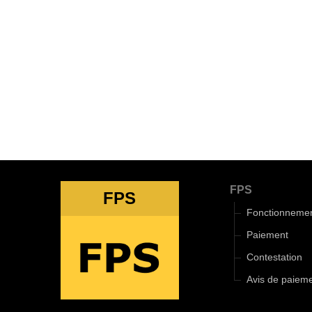
FPS
FPS
Fonctionneme
Paiement
Contestation
Avis de paiem