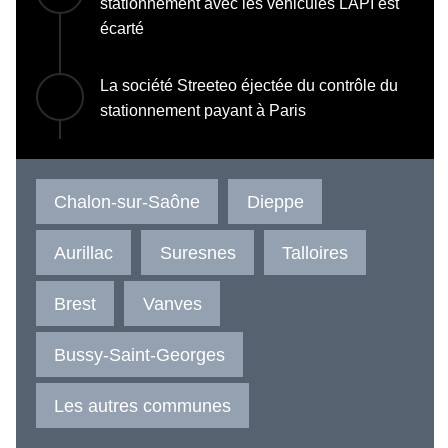
stationnement avec les véhicules LAPI est
écarté
La société Streeteo éjectée du contrôle du
stationnement payant à Paris
Chalon-sur-Saône
Dieppe
Aurillac
Suresnes
Talloires
Brest
Vanves
Bussy-Saint-Georges
Les autres communes