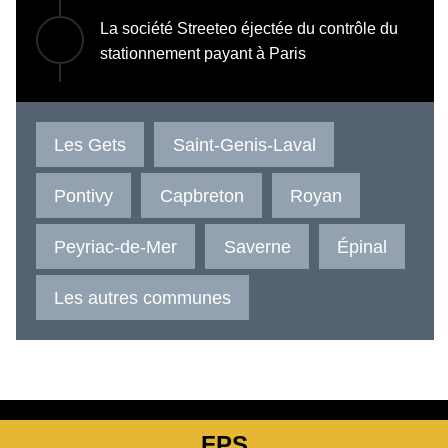
La société Streeteo éjectée du contrôle du
stationnement payant à Paris
Les Gets
Saint-Genis-Laval
Pontivy
Capbreton
Royan
Peyriac-de-Mer
Saverne
Épinal
Les autres communes
FPS