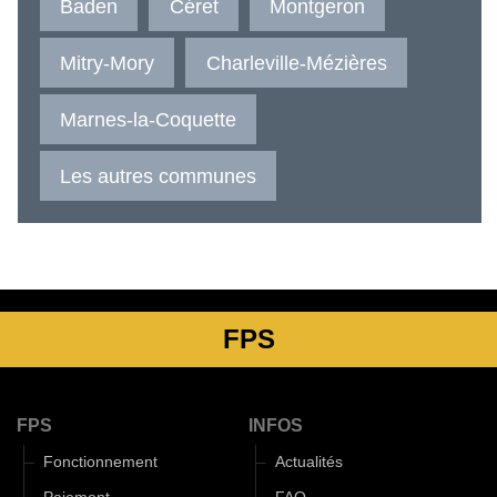
Baden
Céret
Montgeron
Mitry-Mory
Charleville-Mézières
Marnes-la-Coquette
Les autres communes
FPS
FPS
INFOS
Fonctionnement
Actualités