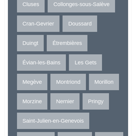
Cluses
Collonges-sous-Salève
Cran-Gevrier
Doussard
Duingt
Étrembières
Évian-les-Bains
Les Gets
Megève
Montriond
Morillon
Morzine
Nernier
Pringy
Saint-Julien-en-Genevois